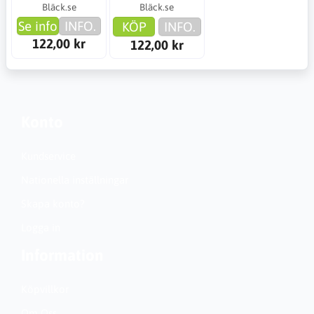
Bläck.se
Bläck.se
Se info
INFO.
KÖP
INFO.
122,00 kr
122,00 kr
Konto
Kundservice
Nationella inställningar
Skapa konto?
Logga in
Information
Köpvillkor
Om Oss